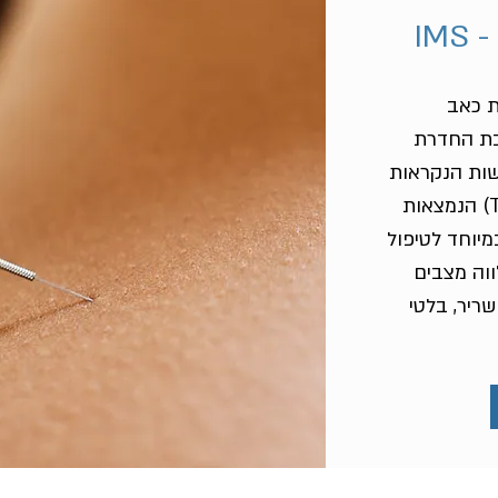
IM
ת כאב
בת החדרת
שות הנקראות
טריגר פוינטס (Trigger Points) הנמצאות
מיוחד לטיפול
וה מצבים
שריר, בלטי