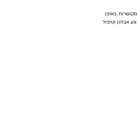
קודות ספציפיות המצויות לאורך רקמת החיבור (fascia) אשר מקושרות באופן 
ע אבחון וטיפול 