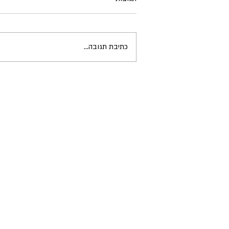
כתיבת תגובה...
גירוי חשמלי עצבי - TENS
Transcutaneous Electrical Nerve
Stimulation